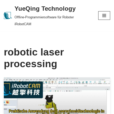
YueQing Technology
Skip
Offline-Programmiersoftware für Roboter
to
iRobotCAM
content
robotic laser
processing