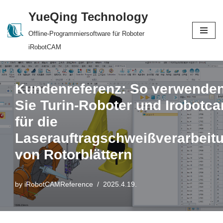
YueQing Technology
Skip
Offline-Programmiersoftware für Roboter
to
iRobotCAM
content
Kundenreferenz: So verwende
Sie Turin-Roboter und Irobotc
für die
Laserauftragschweißverarbeit
von Rotorblättern
by
iRobotCAMReference
2025.4.19.