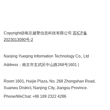
Copyright@南京越擎信息科技有限公司
苏ICP备
2023013090号-2
Nanjing Yueqing Information Technology Co., Ltd
Address：南京市玄武区中山路268号1601 |
Room 1601, Huijie Plaza, No. 268 Zhongshan Road,
Xuanwu District, Nanjing City, Jiangsu Province.
Phone/WeChat: +86 189 2322 4286