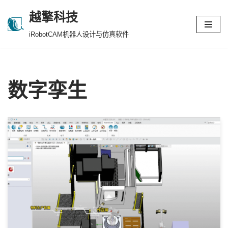
越擎科技
跳
iRobotCAM机器人设计与仿真软件
至
正
文
数字孪生