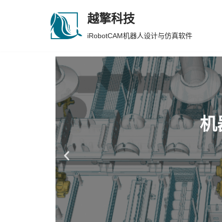
越擎科技
跳
iRobotCAM机器人设计与仿真软件
至
正
文
越擎科