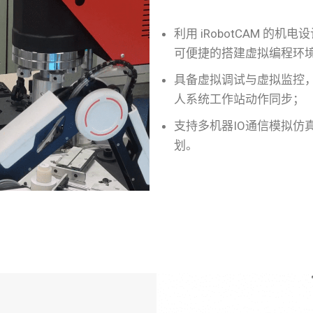
利用 iRobotCAM 的机
可便捷的搭建虚拟编程环
具备虚拟调试与虚拟监控
人系统工作站动作同步；
支持多机器IO通信模拟仿
划。