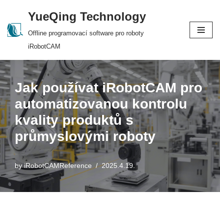
YueQing Technology
Skip
Offline programovací software pro roboty
to
iRobotCAM
content
Jak používat iRobotCAM pro
automatizovanou kontrolu
kvality produktů s
průmyslovými roboty
by
iRobotCAMReference
2025.4.19.