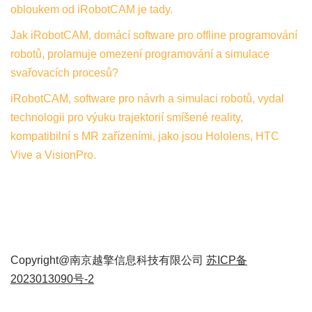
obloukem od iRobotCAM je tady.
Jak iRobotCAM, domácí software pro offline programování
robotů, prolamuje omezení programování a simulace
svařovacích procesů?
iRobotCAM, software pro návrh a simulaci robotů, vydal
technologii pro výuku trajektorií smíšené reality,
kompatibilní s MR zařízeními, jako jsou Hololens, HTC
Vive a VisionPro.
Copyright@南京越擎信息科技有限公司
苏ICP备
2023013090号-2