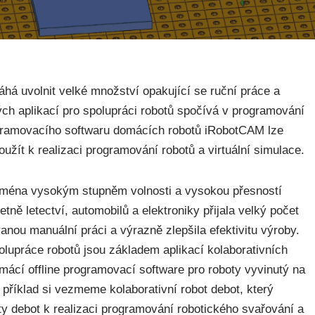
áhá uvolnit velké množství opakující se ruční práce a
ných aplikací pro spolupráci robotů spočívá v programování
rogramovacího softwaru domácích robotů iRobotCAM lze
použít k realizaci programování robotů a virtuální simulace.
 zejména vysokým stupněm volnosti a vysokou přesností
tně letectví, automobilů a elektroniky přijala velký počet
anou manuální práci a výrazně zlepšila efektivitu výroby.
lupráce robotů jsou základem aplikací kolaborativních
mácí offline programovací software pro roboty vyvinutý na
příklad si vezmeme kolaborativní robot debot, který
oty debot k realizaci programování robotického svařování a