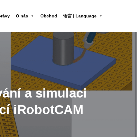
právy
O nás
Obchod
语言 | Language
ání a simulaci
ocí iRobotCAM