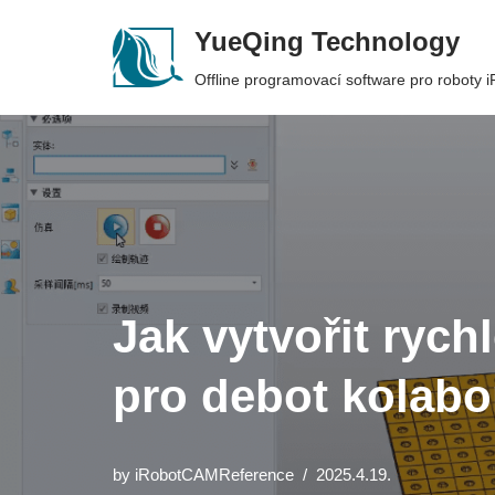
YueQing Technology
Skip
Offline programovací software pro roboty
to
content
Jak vytvořit rych
pro debot kolab
by
iRobotCAMReference
2025.4.19.