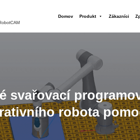
Domov
Produkt
Zákazníci
Z
 iRobotCAM
lé svařovací programov
orativního robota pom