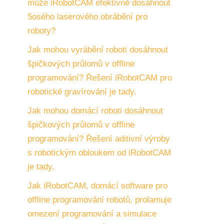
může iRobotCAM efektivně dosáhnout
5osého laserového obrábění pro
roboty?
Jak mohou vyrábění roboti dosáhnout
špičkových průlomů v offline
programování? Řešení iRobotCAM pro
robotické gravírování je tady.
Jak mohou domácí roboti dosáhnout
špičkových průlomů v offline
programování? Řešení aditivní výroby
s robotickým obloukem od iRobotCAM
je tady.
Jak iRobotCAM, domácí software pro
offline programování robotů, prolamuje
omezení programování a simulace