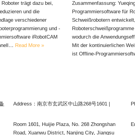
Roboter trägt dazu bei,
Zusammenfassung: Yueqing T
reduzieren und die
Programmiersoftware für Ro
undlage verschiedener
Schweißrobotern entwickelt
oboterprogrammierung und -
Roboterschweißprogramme s
rammiersoftware iRobotCAM
wodurch die Anwendungseffi
chnell…
Read More »
Mit der kontinuierlichen We
ist Offline-Programmierso
P备
Address：南京市玄武区中山路268号1601 |
P
Room 1601, Huijie Plaza, No. 268 Zhongshan
E
Road, Xuanwu District, Nanjing City, Jiangsu