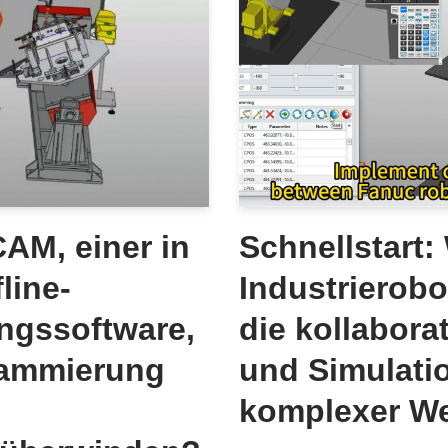
CAM, einer in
Schnellstart
line-
Industrierobo
ngssoftware,
die kollabor
rammierung
und Simulati
komplexer We