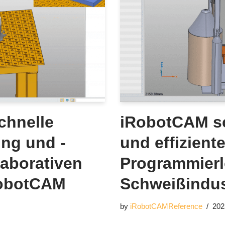
schnelle
iRobotCAM sch
ng und -
und effiziente
laborativen
Programmierl
RobotCAM
Schweißindus
by
iRobotCAMReference
202