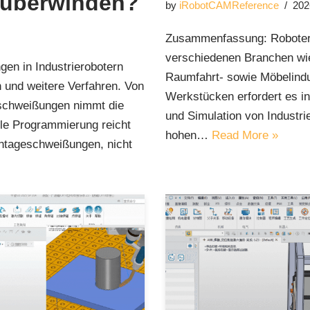
 überwinden?
by
iRobotCAMReference
202
Zusammenfassung: Robotersc
verschiedenen Branchen wie 
n in Industrierobotern
Raumfahrt- sowie Möbelind
und weitere Verfahren. Von
Werkstücken erfordert es i
schweißungen nimmt die
und Simulation von Industri
elle Programmierung reicht
hohen…
Read More »
ontageschweißungen, nicht