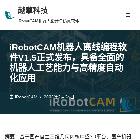
越擎科技
跳
iRobotCAM机器人设计与仿真软件
至
正
文
iRobotCAM机器人离线编程软
件V1.5正式发布，具备全面的
机器人工艺能力与高精度自动
化应用
由
iRobotCAM
2025年2月24日
摘要
：基于国产自主三维几何内核中望3D平台，国产机器