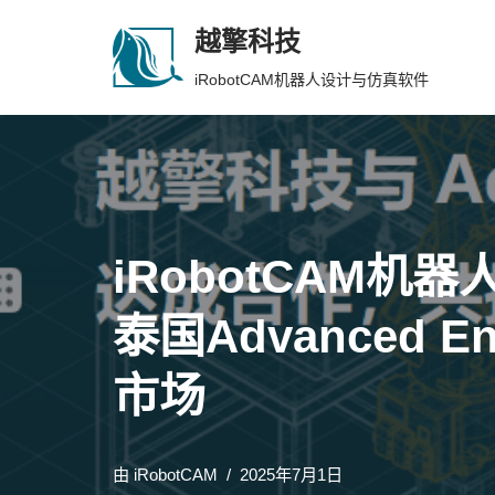
越擎科技
跳
iRobotCAM机器人设计与仿真软件
至
正
文
iRobotCAM
泰国Advanced E
市场
由
iRobotCAM
2025年7月1日