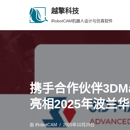
越擎科技
跳
iRobotCAM机器人设计与仿真软件
至
正
文
携手合作伙伴3DMa
亮相2025年波兰
由
iRobotCAM
2025年10月29日