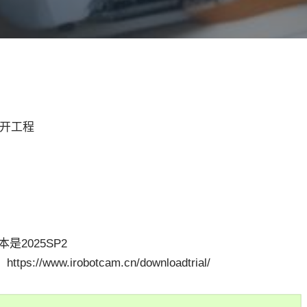
打开工程
本是2025SP2
ww.irobotcam.cn/downloadtrial/