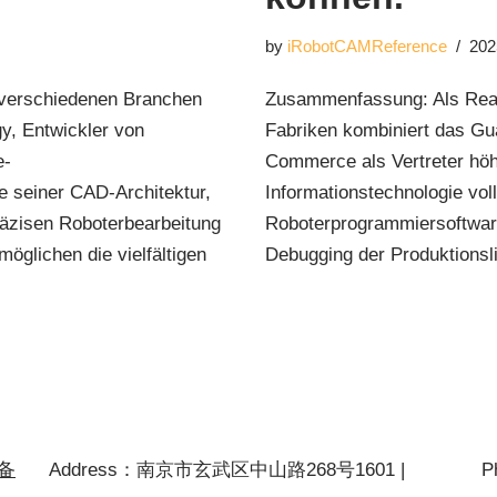
by
iRobotCAMReference
202
 verschiedenen Branchen
Zusammenfassung: Als Reakt
y, Entwickler von
Fabriken kombiniert das Gu
e-
Commerce als Vertreter höh
e seiner CAD-Architektur,
Informationstechnologie vol
äzisen Roboterbearbeitung
Roboterprogrammiersoftwar
öglichen die vielfältigen
Debugging der Produktionsli
P备
Address：南京市玄武区中山路268号1601 |
P