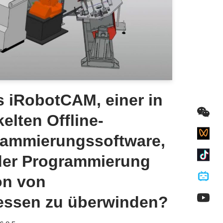
s iRobotCAM, einer in
elten Offline-
rammierungssoftware,
der Programmierung
on von
essen zu überwinden?