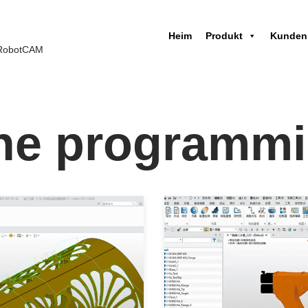
Heim
Produkt
Kunden
 iRobotCAM
line programm