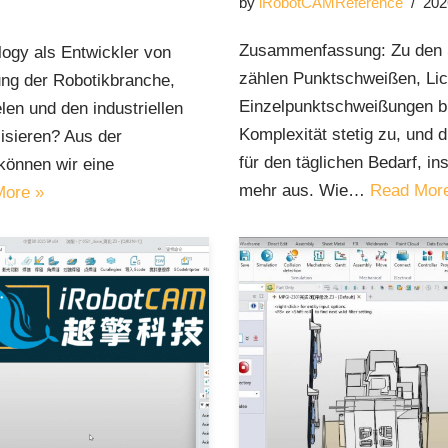
by
iRobotCAMReference
202
Zusammenfassung: Zu den S
ogy als Entwickler von
zählen Punktschweißen, Lic
ng der Robotikbranche,
Einzelpunktschweißungen b
en und den industriellen
Komplexität stetig zu, und 
isieren? Aus der
für den täglichen Bedarf, 
können wir eine
mehr aus. Wie…
Read Mor
More »