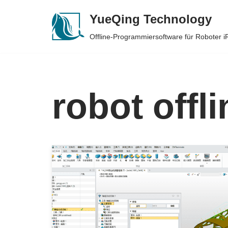
YueQing Technology
Skip
Offline-Programmiersoftware für Roboter
to
content
robot off