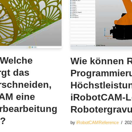
 Welche
Wie können Ro
rgt das
Programmier
rschneiden,
Höchstleistun
AM eine
iRobotCAM-Lö
erbearbeitung
Robotergravur
n?
by
iRobotCAMReference
202