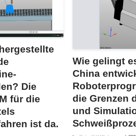
hergestellte
Wie gelingt e
de
China entwick
ine-
Roboterprog
len? Die
die Grenzen 
 für die
und Simulati
tels
Schweißproz
ahren ist da.