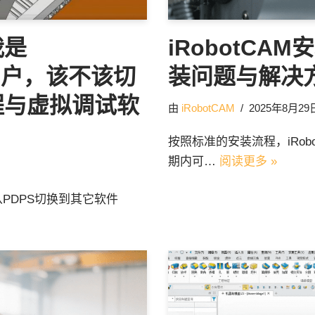
我是
iRobotCAM
s用户，该不该切
装问题与解决
程与虚拟调试软
由
iRobotCAM
2025年8月29
按照标准的安装流程，iRob
期内可…
阅读更多 »
我从PDPS切换到其它软件