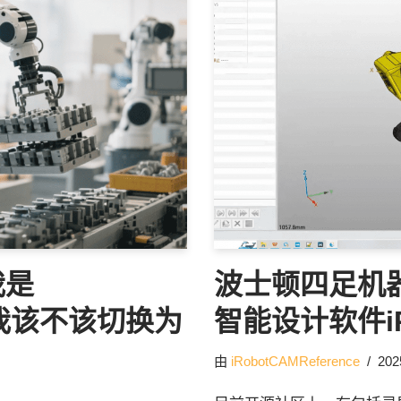
我是
波士顿四足机
户，我该不该切换为
智能设计软件iR
由
iRobotCAMReference
20