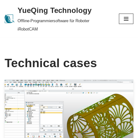
YueQing Technology
Skip
Offline-Programmiersoftware für Roboter
to
iRobotCAM
content
Technical cases