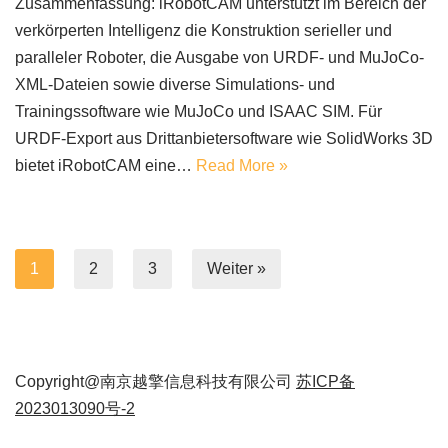
Zusammenfassung: iRobotCAM unterstützt im Bereich der
verkörperten Intelligenz die Konstruktion serieller und
paralleler Roboter, die Ausgabe von URDF- und MuJoCo-
XML-Dateien sowie diverse Simulations- und
Trainingssoftware wie MuJoCo und ISAAC SIM. Für
URDF-Export aus Drittanbietersoftware wie SolidWorks 3D
bietet iRobotCAM eine…
Read More »
1
2
3
Weiter »
Copyright@南京越擎信息科技有限公司
苏ICP备
2023013090号-2