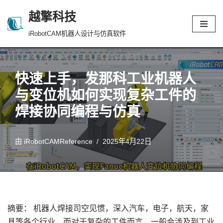
越擎科技
跳
iRobotCAM机器人设计与仿真软件
至
正
文
快速上手，发那科工业机器人
与变位机如何实现复杂工件的
焊接协同编程与仿真
由
iRobotCAMReference
2025年4月22日
摘要： 机器人焊接司空见惯，深入汽车，电子，航天，家
具等各个行业，而对于复杂的工件而言，一般会涉及到工业